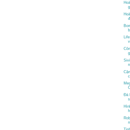
Hoà
g
Hoà
đ
Bom
Lif
v
Côn
g
Siv
n
Cận
c
Meg
C
Đá 
s
Hìn
h
Rob
n
Tin