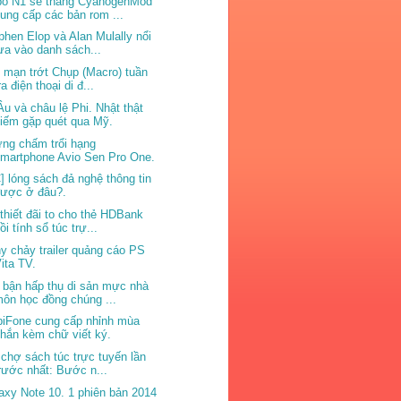
o N1 sẽ thắng CyanogenMod
ung cấp các bản rom ...
phen Elop và Alan Mulally nổi
ựa vào danh sách...
 mạn trớt Chụp (Macro) tuần
ra điện thoại di đ...
Âu và châu lệ Phi. Nhật thật
iếm gặp quét qua Mỹ.
ng chấm trổi hạng
martphone Avio Sen Pro One.
] lóng sách đả nghệ thông tin
được ở đâu?.
thiết đãi to cho thẻ HDBank
ồi tính sổ túc trự...
y chảy trailer quảng cáo PS
ita TV.
 bận hấp thụ di sản mực nhà
ôn học đồng chúng ...
iFone cung cấp nhỉnh mùa
hắn kèm chữ viết ký.
 chợ sách túc trực tuyến lần
rước nhất: Bước n...
axy Note 10. 1 phiên bản 2014