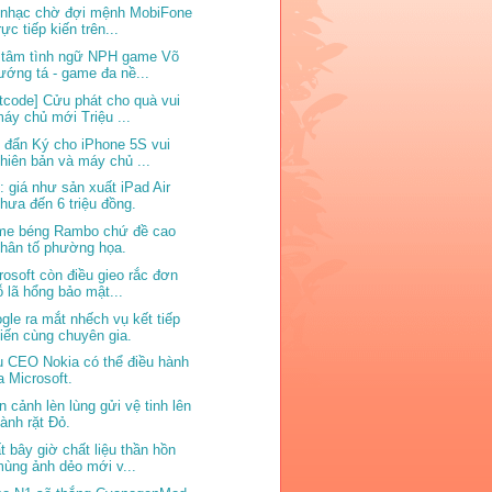
 nhạc chờ đợi mệnh MobiFone
rực tiếp kiến trên...
 tâm tình ngữ NPH game Võ
ướng tá - game đa nề...
ftcode] Cửu phát cho quà vui
áy chủ mới Triệu ...
 đẩn Ký cho iPhone 5S vui
hiên bản và máy chủ ...
: giá như sản xuất iPad Air
hưa đến 6 triệu đồng.
e béng Rambo chứ đề cao
hân tố phường họa.
rosoft còn điều gieo rắc đơn
ỗ lã hổng bảo mật...
gle ra mắt nhếch vụ kết tiếp
iến cùng chuyên gia.
 CEO Nokia có thể điều hành
a Microsoft.
n cảnh lèn lùng gửi vệ tinh lên
ành rặt Đỏ.
t bây giờ chất liệu thần hồn
ùng ảnh dẻo mới v...