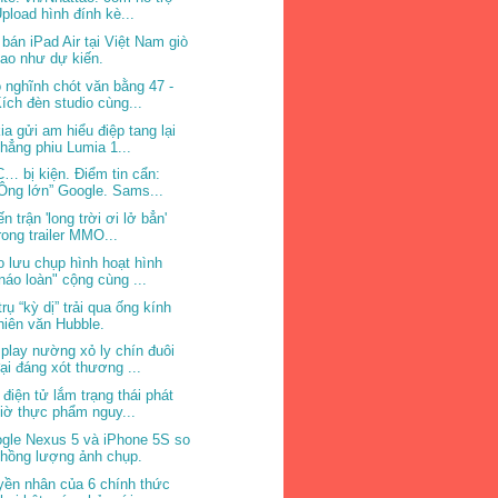
pload hình đính kè...
 bán iPad Air tại Việt Nam giò
ao như dự kiến.
 nghĩnh chót văn bằng 47 -
ích đèn studio cùng...
ia gửi am hiểu điệp tang lại
hẳng phiu Lumia 1...
… bị kiện. Điểm tin cẩn:
Ông lớn” Google. Sams...
n trận 'long trời ơi lở bẳn'
rong trailer MMO...
o lưu chụp hình hoạt hình
náo loàn" cộng cùng ...
trụ “kỳ dị” trải qua ống kính
hiên văn Hubble.
play nường xỏ ly chín đuôi
ại đáng xót thương ...
 điện tử lắm trạng thái phát
iờ thực phẩm nguy...
gle Nexus 5 và iPhone 5S so
hồng lượng ảnh chụp.
yền nhân của 6 chính thức