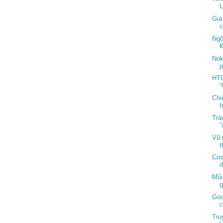
U
Giá
c
Ngộ
K
Nok
p
HTC
“
Chiế
t
Trà
"
Vũ 
t
Cos
đ
Mũi
g
Goo
c
Tru