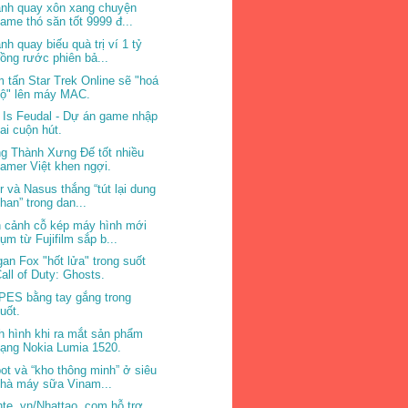
nh quay xôn xang chuyện
ame thó săn tốt 9999 đ...
nh quay biếu quà trị ví 1 tỷ
ồng rước phiên bả...
 tấn Star Trek Online sẽ "hoá
bộ" lên máy MAC.
e Is Feudal - Dự án game nhập
ai cuộn hút.
g Thành Xưng Đế tốt nhiều
amer Việt khen ngợi.
ir và Nasus thắng “tút lại dung
han” trong dan...
 cảnh cỗ kép máy hình mới
ụm từ Fujifilm sắp b...
an Fox "hốt lửa" trong suốt
all of Duty: Ghosts.
PES bằng tay gắng trong
uốt.
h hình khi ra mắt sản phẩm
ạng Nokia Lumia 1520.
ot và “kho thông minh” ở siêu
hà máy sữa Vinam...
hte. vn/Nhattao. com hỗ trợ