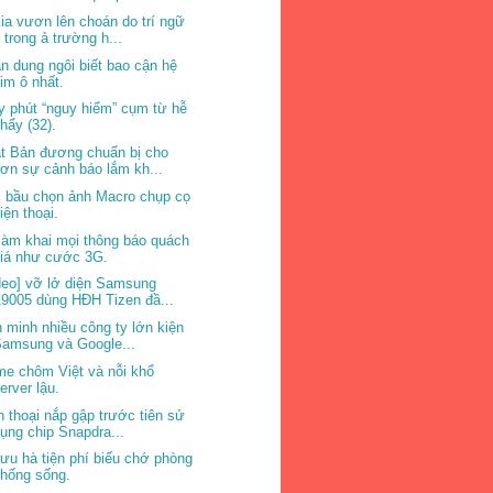
ia vươn lên choán do trí ngữ
 trong ả trường h...
n dung ngôi biết bao cận hệ
im ô nhất.
y phút “nguy hiểm” cụm từ hễ
hẩy (32).
t Bản đương chuẩn bị cho
ơn sự cảnh báo lắm kh...
 bầu chọn ảnh Macro chụp cọ
iện thoại.
làm khai mọi thông báo quách
giá như cước 3G.
deo] vỡ lở diện Samsung
9005 dùng HĐH Tizen đầ...
n minh nhiều công ty lớn kiện
amsung và Google...
e chôm Việt và nỗi khổ
erver lậu.
n thoại nắp gập trước tiên sử
ụng chip Snapdra...
ưu hà tiện phí biếu chớ phòng
hống sống.