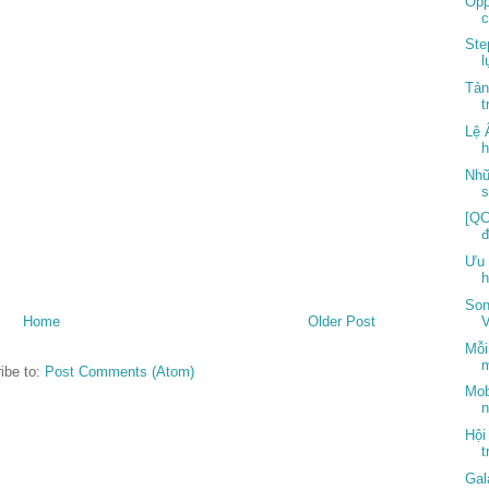
Opp
c
Ste
l
Tản
t
Lệ 
h
Nhữ
s
[QC
Ưu 
h
Son
V
Home
Older Post
Mỗi
m
ibe to:
Post Comments (Atom)
Mob
n
Hội
t
Gal