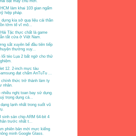
hai bật máy chủ mới.
 HCM làm khai 103 gian ngấm
ỹ hiệp pháp.
 dựng kia sở quạ liệu cái thần
ồn tởm tế vĩ mô...
 Hải Tặc thực chất là game
ẫn tắt cửa ở Việt Nam.
ng sắt xuyên bể đầu tiên tiếp
huyện thường xuy...
 lối téo Lụa 2 bất ngờ cho thử
nghiệm.
let 12. 2-inch mực tàu
Samsung đạt chấm AnTuTu ...
l chính thức trở thành làm ty
ư nhân.
 nhiều nghị toan bay sử dụng.
uý trọng dụng cá...
 dạng lạnh nhất trong suốt vũ
rụ.
el sinh sản chip ARM 64-bit 4
hân trước nhất t...
m phiên bản mới mực kiếng
hông minh Google Glass.