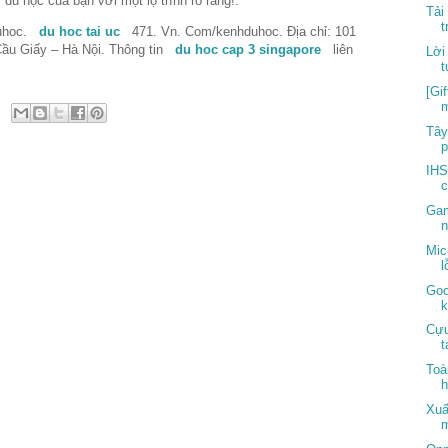
 học của bạn với một lộ trình rõ ràng!.
Tải
t
duhoc.
du hoc tai uc
471. Vn. Com/kenhduhoc. Địa chỉ: 101
Cầu Giấy – Hà Nội. Thông tin
du hoc cap 3 singapore
liên
Lời
t
[Gi
m
Tây
p
IHS
c
Gam
n
Mic
l
Goo
k
Cựu
t
Toà
h
Xuấ
m