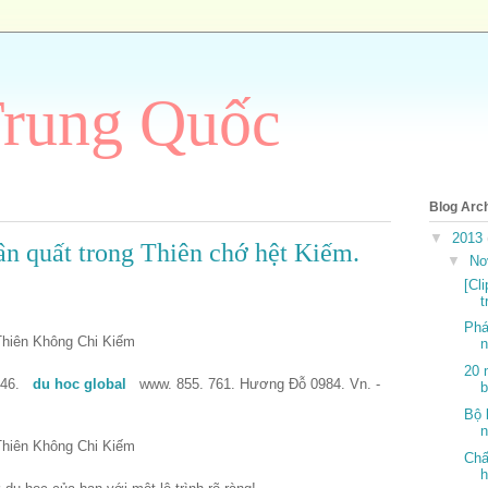
Trung Quốc
Blog Arc
▼
2013
ân quất trong Thiên chớ hệt Kiếm.
▼
No
[Cl
t
Phá
n
20 
946.
du hoc global
www. 855. 761. Hương Đỗ 0984. Vn. -
b
Bộ 
n
Chấ
h