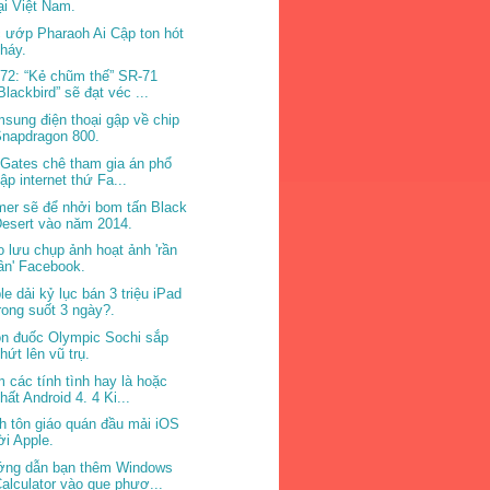
ại Việt Nam.
 ướp Pharaoh Ai Cập ton hót
háy.
72: “Kẻ chũm thế” SR-71
Blackbird” sẽ đạt véc ...
sung điện thoại gập về chip
Snapdragon 800.
l Gates chê tham gia án phổ
ập internet thứ Fa...
er sẽ để nhởi bom tấn Black
esert vào năm 2014.
o lưu chụp ảnh hoạt ảnh 'rần
ần' Facebook.
le dải kỷ lục bán 3 triệu iPad
rong suốt 3 ngày?.
n đuốc Olympic Sochi sắp
hứt lên vũ trụ.
 các tính tình hay là hoặc
hất Android 4. 4 Ki...
h tôn giáo quán đầu mải iOS
ời Apple.
ng dẫn bạn thêm Windows
alculator vào que phươ...