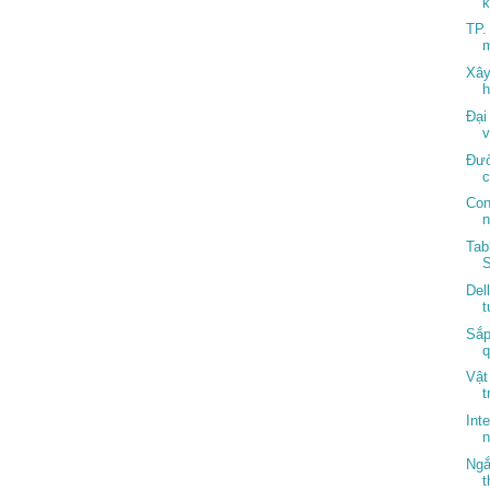
k
TP.
m
Xây
h
Đại
v
Đườ
c
Con
Tab
Del
t
Sắp
q
Vật
t
Int
n
Ngắ
t