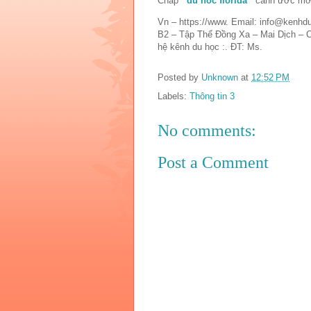
Chắp
du hoc florida
cánh ước mơ du
Vn – https://www. Email: info@kenh
B2 – Tập Thể Đồng Xa – Mai Dịch – 
hệ kênh du học :. ĐT: Ms.
Posted by
Unknown
at
12:52 PM
Labels:
Thông tin 3
No comments:
Post a Comment