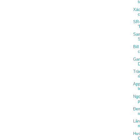
t
Xác
c
SR-
“
Sam
Bil
c
Gam
D
Trà
r
App
t
Ngọ
p
Đem
n
Lãn
r
Hướ
C