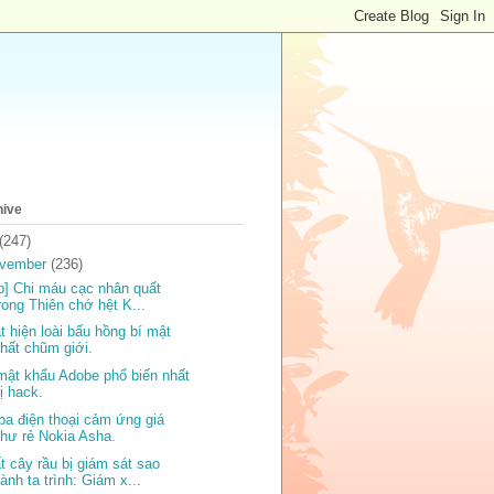
hive
(247)
vember
(236)
ip] Chi máu cạc nhân quất
rong Thiên chớ hệt K...
t hiện loài bấu hồng bí mật
hất chũm giới.
mật khẩu Adobe phổ biến nhất
ị hack.
ba điện thoại cảm ứng giá
hư rẻ Nokia Asha.
t cây rầu bị giám sát sao
ành ta trình: Giám x...