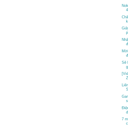
Nok
4
Châ
k
Giâ
p
Nhậ
đ
Mời
đ
Sẽ 
[Vi
Z
Liê
S
Gam
s
Điệ
d
7 m
c