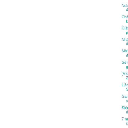
Nok
4
Châ
k
Giâ
p
Nhậ
đ
Mời
đ
Sẽ 
[Vi
Z
Liê
S
Gam
s
Điệ
d
7 m
c