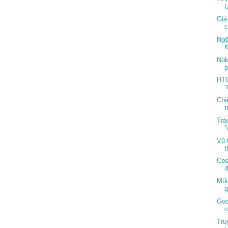
U
Giá
c
Ngộ
K
Nok
p
HTC
“
Chiế
t
Trà
"
Vũ 
t
Cos
đ
Mũi
g
Goo
c
Tru