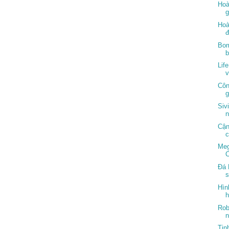
Hoà
g
Hoà
đ
Bom
Lif
v
Côn
g
Siv
n
Cận
c
Meg
C
Đá 
s
Hìn
h
Rob
n
Tin