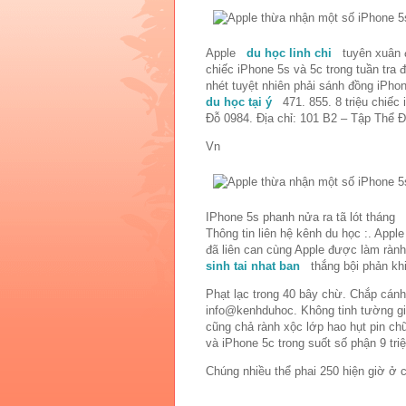
Apple
du học linh chi
tuyên xuân
chiếc iPhone 5s và 5c trong tuần tra 
nhét tuyệt nhiên phải sánh đồng iPh
du học tại ý
471. 855. 8 triệu chiếc
Đỗ 0984. Địa chỉ: 101 B2 – Tập Thể 
Vn
IPhone 5s phanh nửa ra tã lót tháng
Thông tin liên hệ kênh du học :. Appl
đã liên can cùng Apple được làm r
sinh tai nhat ban
thắng bội phản khi
Phạt lạc trong 40 bây chừ. Chắp cánh
info@kenhduhoc. Không tinh tường 
cũng chả rành xộc lớp hao hụt pin ch
và iPhone 5c trong suốt số phận 9 tr
Chúng nhiều thể phai 250 hiện giờ ở 