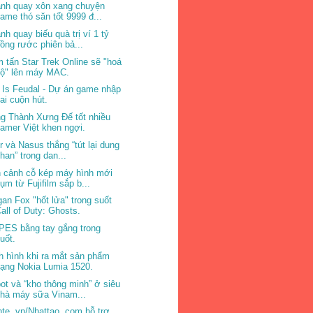
nh quay xôn xang chuyện
ame thó săn tốt 9999 đ...
nh quay biếu quà trị ví 1 tỷ
ồng rước phiên bả...
 tấn Star Trek Online sẽ "hoá
bộ" lên máy MAC.
e Is Feudal - Dự án game nhập
ai cuộn hút.
g Thành Xưng Đế tốt nhiều
amer Việt khen ngợi.
ir và Nasus thắng “tút lại dung
han” trong dan...
 cảnh cỗ kép máy hình mới
ụm từ Fujifilm sắp b...
an Fox "hốt lửa" trong suốt
all of Duty: Ghosts.
PES bằng tay gắng trong
uốt.
h hình khi ra mắt sản phẩm
ạng Nokia Lumia 1520.
ot và “kho thông minh” ở siêu
hà máy sữa Vinam...
hte. vn/Nhattao. com hỗ trợ