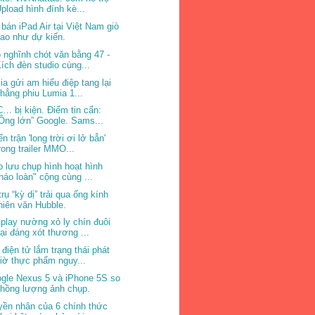
pload hình đính kè...
 bán iPad Air tại Việt Nam giò
ao như dự kiến.
 nghĩnh chót văn bằng 47 -
ích đèn studio cùng...
ia gửi am hiểu điệp tang lại
hẳng phiu Lumia 1...
… bị kiện. Điểm tin cẩn:
Ông lớn” Google. Sams...
n trận 'long trời ơi lở bẳn'
rong trailer MMO...
o lưu chụp hình hoạt hình
náo loàn" cộng cùng ...
trụ “kỳ dị” trải qua ống kính
hiên văn Hubble.
play nường xỏ ly chín đuôi
ại đáng xót thương ...
 điện tử lắm trạng thái phát
iờ thực phẩm nguy...
gle Nexus 5 và iPhone 5S so
hồng lượng ảnh chụp.
yền nhân của 6 chính thức