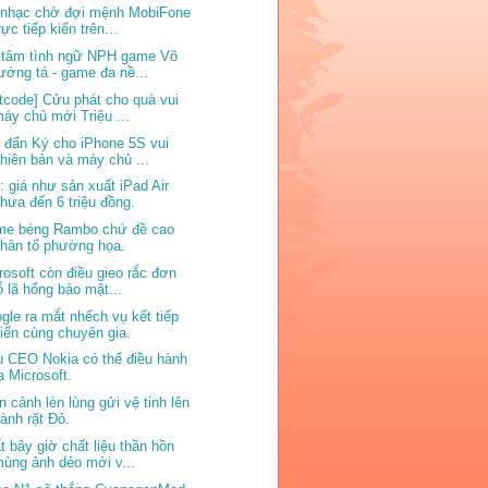
 nhạc chờ đợi mệnh MobiFone
rực tiếp kiến trên...
 tâm tình ngữ NPH game Võ
ướng tá - game đa nề...
ftcode] Cửu phát cho quà vui
áy chủ mới Triệu ...
 đẩn Ký cho iPhone 5S vui
hiên bản và máy chủ ...
: giá như sản xuất iPad Air
hưa đến 6 triệu đồng.
e béng Rambo chứ đề cao
hân tố phường họa.
rosoft còn điều gieo rắc đơn
ỗ lã hổng bảo mật...
gle ra mắt nhếch vụ kết tiếp
iến cùng chuyên gia.
 CEO Nokia có thể điều hành
a Microsoft.
n cảnh lèn lùng gửi vệ tinh lên
ành rặt Đỏ.
t bây giờ chất liệu thần hồn
ùng ảnh dẻo mới v...