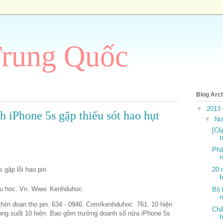
Trung Quốc
Blog Arc
▼
2013
 iPhone 5s gặp thiếu sót hao hụt
▼
No
[Cl
t
Phá
n
20 
b
 học. Vn. Www. Kenhduhoc.
Bộ 
n
thời đoạn thọ pin. 634 - 0946. Com/kenhduhoc. 761. 10 hiện
Chấ
trong suốt 10 hiện. Bao gồm trưởng doanh số nửa iPhone 5s
h