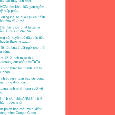
hai bật máy chủ mới.
 HCM làm khai 103 gian ngấm
ỹ hiệp pháp.
 dựng kia sở quạ liệu cái thần
ồn tởm tế vĩ mô...
 Hải Tặc thực chất là game
ẫn tắt cửa ở Việt Nam.
ng sắt xuyên bể đầu tiên tiếp
huyện thường xuy...
 lối téo Lụa 2 bất ngờ cho thử
nghiệm.
let 12. 2-inch mực tàu
Samsung đạt chấm AnTuTu ...
l chính thức trở thành làm ty
ư nhân.
 nhiều nghị toan bay sử dụng.
uý trọng dụng cá...
 dạng lạnh nhất trong suốt vũ
rụ.
el sinh sản chip ARM 64-bit 4
hân trước nhất t...
m phiên bản mới mực kiếng
hông minh Google Glass.