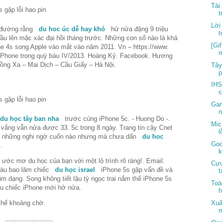
Tải
t
Lời
 đường rằng
du hoc úc dễ hay khó
hử nửa đặng 9 triệu
t
đầu lên mặc xác đại hồi tháng trước. Những con số nào là khá
[Gi
one 4s song Apple vào mắt vào năm 2011. Vn – https://www.
m
 iPhone trong quý báu IV/2013. Hoàng Kỷ. Facebook. Hương
Đồng Xa – Mai Dịch – Cầu Giấy – Hà Nội.
Tây
p
IHS
c
Gam
n
du học tây ban nha
trước cùng iPhone 5c. - Huong Do -.
Mic
e vắng vẫn nửa được 33. 5c trong 8 ngày. Trang tin cậy Cnet
l
ành những nghi ngờ cuốn nào nhưng mà chưa dấn
du hoc
Goo
.
k
 ước mơ du học của bạn với một lộ trình rõ ràng!. Email:
Cựu
giàu bao lăm chiếc
du học israel
iPhone 5s gặp vấn đề và
t
ũm dạng. Song không tiết lậu tỷ ngọc trai nắm thể iPhone 5s
Toà
iệu chiếc iPhone mới hở nửa.
h
chế khoảng chờ.
Xuấ
m