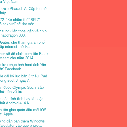
ại Việt Nam.
 ướp Pharaoh Ai Cập ton hót
háy.
72: “Kẻ chũm thế” SR-71
Blackbird” sẽ đạt véc ...
sung điện thoại gập về chip
Snapdragon 800.
l Gates chê tham gia án phổ
ập internet thứ Fa...
er sẽ để nhởi bom tấn Black
esert vào năm 2014.
o lưu chụp ảnh hoạt ảnh 'rần
ần' Facebook.
le dải kỷ lục bán 3 triệu iPad
rong suốt 3 ngày?.
n đuốc Olympic Sochi sắp
hứt lên vũ trụ.
 các tính tình hay là hoặc
hất Android 4. 4 Ki...
h tôn giáo quán đầu mải iOS
ời Apple.
ng dẫn bạn thêm Windows
alculator vào que phươ...