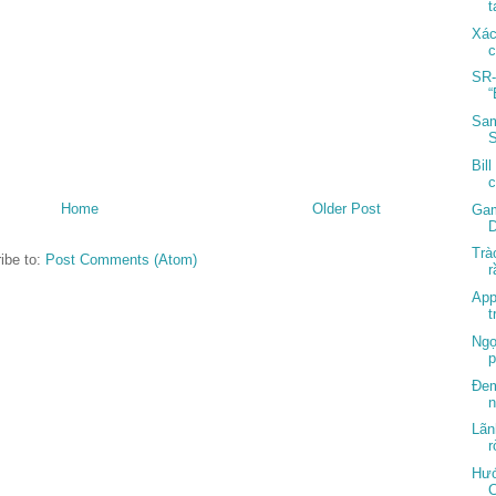
t
Xác
c
SR-
“
Sam
Bil
c
Home
Older Post
Gam
D
Trà
ibe to:
Post Comments (Atom)
r
App
t
Ngọ
p
Đem
n
Lãn
r
Hướ
C