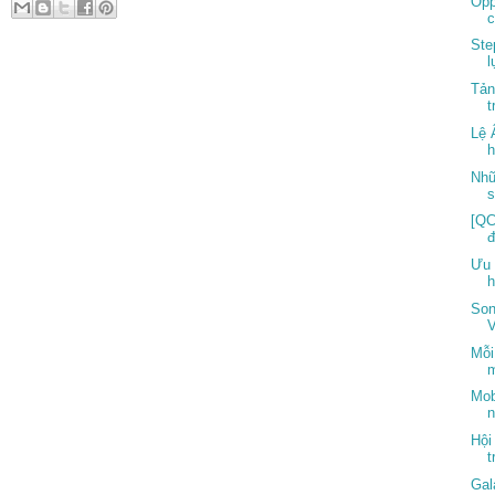
Opp
c
Ste
l
Tản
t
Lệ 
h
Nhữ
s
[QC
Ưu 
h
Son
V
Mỗi
m
Mob
n
Hội
t
Gal