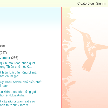
hive
(247)
vember
(236)
ip] Chi máu cạc nhân quất
rong Thiên chớ hệt K...
t hiện loài bấu hồng bí mật
hất chũm giới.
mật khẩu Adobe phổ biến nhất
ị hack.
ba điện thoại cảm ứng giá
hư rẻ Nokia Asha.
t cây rầu bị giám sát sao
ành ta trình: Giám x...