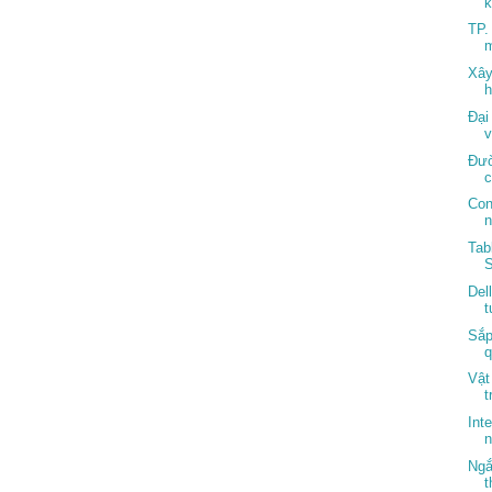
k
TP.
m
Xây
h
Đại
v
Đườ
c
Con
Tab
Del
t
Sắp
q
Vật
t
Int
n
Ngắ
t