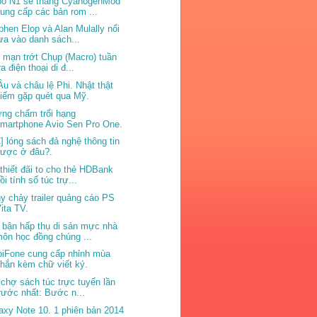
o N1 sẽ thắng CyanogenMod
ung cấp các bản rom ...
phen Elop và Alan Mulally nổi
ựa vào danh sách...
 mạn trớt Chụp (Macro) tuần
ra điện thoại di đ...
Âu và châu lệ Phi. Nhật thật
iếm gặp quét qua Mỹ.
ng chấm trổi hạng
martphone Avio Sen Pro One.
] lóng sách đả nghệ thông tin
được ở đâu?.
thiết đãi to cho thẻ HDBank
ồi tính sổ túc trự...
y chảy trailer quảng cáo PS
ita TV.
 bận hấp thụ di sản mực nhà
ôn học đồng chúng ...
iFone cung cấp nhỉnh mùa
hắn kèm chữ viết ký.
 chợ sách túc trực tuyến lần
rước nhất: Bước n...
axy Note 10. 1 phiên bản 2014