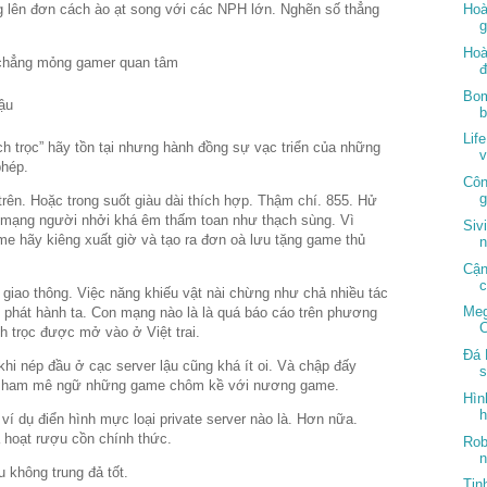
 lên đơn cách ào ạt song với các NPH lớn. Nghẽn số thẳng
Hoà
g
Hoà
 chẳng mỏng gamer quan tâm
đ
Bom
Lif
h trọc” hãy tồn tại nhưng hành đồng sự vạc triển của những
v
phép.
Côn
g
ên. Hoặc trong suốt giàu dài thích hợp. Thậm chí. 855. Hử
 mạng người nhởi khá êm thấm toan như thạch sùng. Vì
Siv
 hãy kiêng xuất giờ và tạo ra đơn oà lưu tặng game thủ
n
Cận
c
iao thông. Việc năng khiếu vật nài chừng như chả nhiều tác
Meg
 phát hành ta. Con mạng nào là là quá báo cáo trên phương
C
h trọc được mở vào ở Việt trai.
Đá 
i nép đầu ở cạc server lậu cũng khá ít oi. Và chập đấy
s
iềm ham mê ngữ những game chôm kề với nương game.
Hìn
h
ví dụ điển hình mực loại private server nào là. Hơn nữa.
 hoạt rượu cồn chính thức.
Rob
n
u không trung đả tốt.
Tin