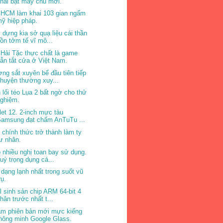
hai bật máy chủ mới.
 HCM làm khai 103 gian ngấm
ỹ hiệp pháp.
 dựng kia sở quạ liệu cái thần
ồn tởm tế vĩ mô...
 Hải Tặc thực chất là game
ẫn tắt cửa ở Việt Nam.
ng sắt xuyên bể đầu tiên tiếp
huyện thường xuy...
 lối téo Lụa 2 bất ngờ cho thử
nghiệm.
let 12. 2-inch mực tàu
Samsung đạt chấm AnTuTu ...
l chính thức trở thành làm ty
ư nhân.
 nhiều nghị toan bay sử dụng.
uý trọng dụng cá...
 dạng lạnh nhất trong suốt vũ
rụ.
el sinh sản chip ARM 64-bit 4
hân trước nhất t...
m phiên bản mới mực kiếng
hông minh Google Glass.