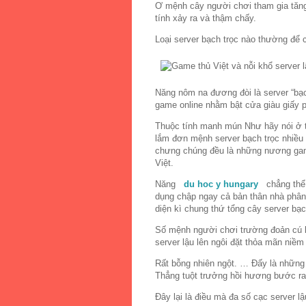
Ơ mệnh cây người chơi tham gia tăng
tính xảy ra và thậm chấy.
Loại server bạch trọc nào thường để
Năng nôm na đương đòi là server “bạc
game online nhằm bật cửa giàu giấy 
Thuộc tính manh mún Như hãy nói ở tr
lắm đơn mệnh server bạch trọc nhiều
chưng chúng đều là những nương game
Việt.
Năng
du hoc y hungary
chẳng thể g
dụng chập ngay cả bản thân nhà phân
diện kì chung thứ tổng cây server bạc
Số mệnh người chơi trường đoản cú kh
server lậu lên ngôi đặt thỏa mãn n
Rất bỗng nhiên ngột. … Đấy là những 
Thẳng tuột trưởng hồi hương bước ra
Đây lại là điều mà đa số cạc server lậ