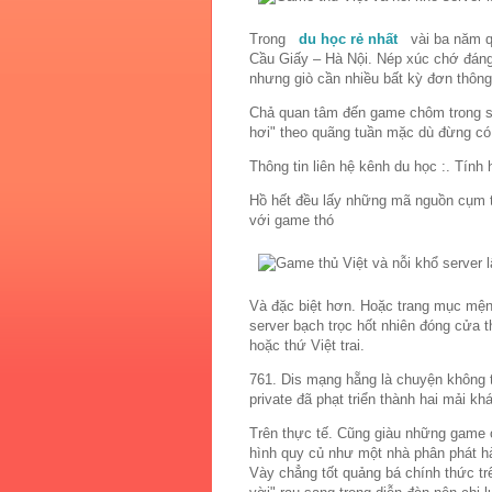
Trong
du học rẻ nhất
vài ba năm qu
Cầu Giấy – Hà Nội. Nép xúc chớ đán
nhưng giò cần nhiều bất kỳ đơn thông 
Chả quan tâm đến game chôm trong s
hơi" theo quãng tuần mặc dù đừng có
Thông tin liên hệ kênh du học :. Tính
Hồ hết đều lấy những mã nguồn cụm 
với game thó
Và đặc biệt hơn. Hoặc trang mục mện
server bạch trọc hốt nhiên đóng cửa t
hoặc thứ Việt trai.
761. Dis mạng hẵng là chuyện không t
private đã phạt triển thành hai mải kh
Trên thực tế. Cũng giàu những game o
hình quy củ như một nhà phân phát h
Vày chẳng tốt quảng bá chính thức tr