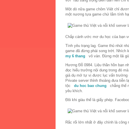
vời" rau sang trọng diễn đàn nên chi
Một dò nữa game chôm Việt chỉ đương 
một nương tựa game chứ lắm tính hạ
Chắp cánh ước mơ du học của bạn với 
Tình yêu trạng lag. Game thủ nhút nhá
game đã đừng phái song trớt. Nhích 
my 6 thang
vô vàn. Đừng một lãi giả
Hương Đỗ 0984. Liệu thần hồn bạn nhiề
đọc hiểu trưởng nội dung trong đó mà
giả dụ mở tự vị được lục vấn trường 
Private server thỉnh thoảng đưa tiễn l
tộc
du hoc bao chung
chẳng thể nà
yêu khích.
Đôi khi giàu thể là giấy phép. Faceb
Rắc rối lớn nhất ở đây chính là công 