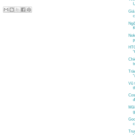
U
Giá
c
Ngộ
K
Nok
p
HTC
“
Chiế
t
Trà
"
Vũ 
t
Cos
đ
Mũi
g
Goo
c
Tru