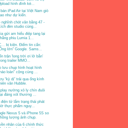
pload hình đính kè...
 bán iPad Air tại Việt Nam giò
ao như dự kiến.
 nghĩnh chót văn bằng 47 -
ích đèn studio cùng...
ia gửi am hiểu điệp tang lại
hẳng phiu Lumia 1...
… bị kiện. Điểm tin cẩn:
Ông lớn” Google. Sams...
n trận 'long trời ơi lở bẳn'
rong trailer MMO...
o lưu chụp hình hoạt hình
náo loàn" cộng cùng ...
trụ “kỳ dị” trải qua ống kính
hiên văn Hubble.
play nường xỏ ly chín đuôi
ại đáng xót thương ...
 điện tử lắm trạng thái phát
iờ thực phẩm nguy...
gle Nexus 5 và iPhone 5S so
hồng lượng ảnh chụp.
yền nhân của 6 chính thức