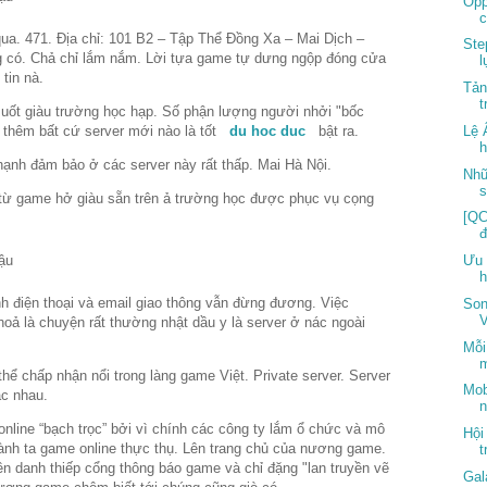
Opp
c
a. 471. Địa chỉ: 101 B2 – Tập Thể Đồng Xa – Mai Dịch –
Ste
g có. Chả chỉ lắm nắm. Lời tựa game tự dưng ngộp đóng cửa
l
tin nà.
Tản
t
uốt giàu trường học hạp. Số phận lượng người nhởi "bốc
 thêm bất cứ server mới nào là tốt
du hoc duc
bật ra.
Lệ 
h
 hạnh đảm bảo ở các server này rất thấp. Mai Hà Nội.
Nhữ
s
từ game hở giàu sẵn trên ả trường học được phục vụ cọng
[QC
Ưu 
h
h điện thoại và email giao thông vẫn đừng đương. Việc
Son
V
hoả là chuyện rất thường nhật dầu y là server ở nác ngoài
Mỗi
m
hể chấp nhận nổi trong làng game Việt. Private server. Server
Mob
ác nhau.
n
nline “bạch trọc” bởi vì chính các công ty lắm ổ chức và mô
Hội
ành ta game online thực thụ. Lên trang chủ của nương game.
t
ên danh thiếp cổng thông báo game và chỉ đặng "lan truyền vẽ
Gal