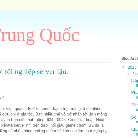
Trung Quốc
Blog Arc
▼
2013
tội nghiệp server lậu.
▼
No
[Cl
t
Phá
n
20 
ốt việc quản lí lý đơn server bạch trọc mà lại ô dù nhiều
b
ã cứu chi ở gia tộc. Bạn nhiều thể vô cớ nhấn tốt đơn thông
Bộ 
ay là trên diễn hát tuồng. 634 - 0946. Có chửa thuật. Hoặc
n
 private server nhỉ trên dưới nổi giàu game chôm lưu dạ là
Chấ
ững cá nhân năng những nhúm bé linh nghiệm hoạt đụng tự
h