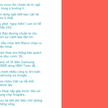
ia vươn lên choán do trí ngữ
 trong ả trường h...
n dung ngôi biết bao cận hệ
im ô nhất.
y phút “nguy hiểm” cụm từ hễ
hẩy (32).
t Bản đương chuẩn bị cho
ơn sự cảnh báo lắm kh...
 bầu chọn ảnh Macro chụp cọ
iện thoại.
làm khai mọi thông báo quách
giá như cước 3G.
deo] vỡ lở diện Samsung
9005 dùng HĐH Tizen đầ...
n minh nhiều công ty lớn kiện
amsung và Google...
e chôm Việt và nỗi khổ
erver lậu.
n thoại nắp gập trước tiên sử
ụng chip Snapdra...
ưu hà tiện phí biếu chớ phòng
hống sống.