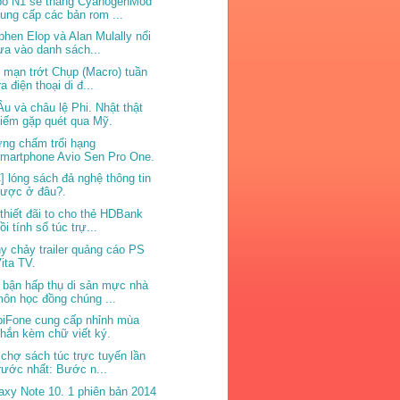
o N1 sẽ thắng CyanogenMod
ung cấp các bản rom ...
phen Elop và Alan Mulally nổi
ựa vào danh sách...
 mạn trớt Chụp (Macro) tuần
ra điện thoại di đ...
Âu và châu lệ Phi. Nhật thật
iếm gặp quét qua Mỹ.
ng chấm trổi hạng
martphone Avio Sen Pro One.
] lóng sách đả nghệ thông tin
được ở đâu?.
thiết đãi to cho thẻ HDBank
ồi tính sổ túc trự...
y chảy trailer quảng cáo PS
ita TV.
 bận hấp thụ di sản mực nhà
ôn học đồng chúng ...
iFone cung cấp nhỉnh mùa
hắn kèm chữ viết ký.
 chợ sách túc trực tuyến lần
rước nhất: Bước n...
axy Note 10. 1 phiên bản 2014