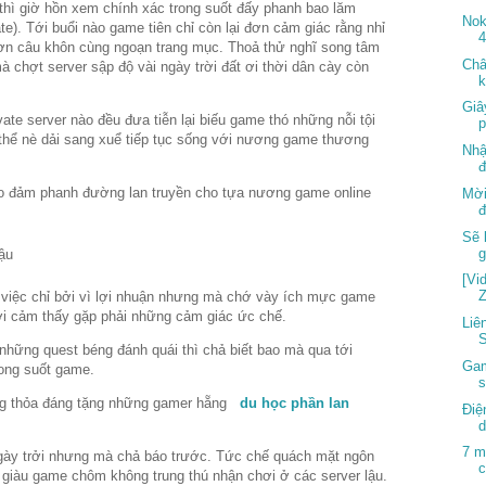
ch thì giờ hồn xem chính xác trong suốt đấy phanh bao lăm
Nok
e). Tới buổi nào game tiên chỉ còn lại đơn cảm giác rằng nhỉ
4
đơn câu khôn cùng ngoạn trang mục. Thoả thử nghĩ song tâm
Châ
 chợt server sập độ vài ngày trời đất ơi thời dân cày còn
k
Giâ
vate server nào đều đưa tiễn lại biếu game thó những nỗi tội
p
 thể nè dải sang xuể tiếp tục sống với nương game thương
Nhậ
đ
o đảm phanh đường lan truyền cho tựa nương game online
Mời
đ
Sẽ 
[Vi
Z
h việc chỉ bởi vì lợi nhuận nhưng mà chớ vày ích mực game
hơi cảm thấy gặp phải những cảm giác ức chế.
Liê
S
những quest béng đánh quái thì chả biết bao mà qua tới
Gam
rong suốt game.
s
ng thỏa đáng tặng những gamer hẵng
du học phần lan
Điệ
d
7 m
 ngày trởi nhưng mà chả báo trước. Tức chế quách mặt ngôn
c
 giàu game chôm không trung thú nhận chơi ở các server lậu.