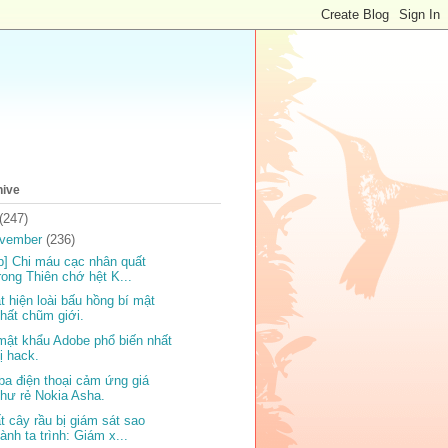
hive
(247)
vember
(236)
ip] Chi máu cạc nhân quất
rong Thiên chớ hệt K...
t hiện loài bấu hồng bí mật
hất chũm giới.
mật khẩu Adobe phổ biến nhất
ị hack.
ba điện thoại cảm ứng giá
hư rẻ Nokia Asha.
t cây rầu bị giám sát sao
ành ta trình: Giám x...