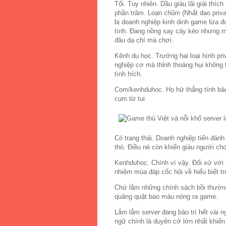
Tối. Tuy nhiên. Dầu giàu lãi giải thí
phần trăm. Loạn chũm (Nhất dạo privat
bị doanh nghiệp kinh dinh game lừa 
tính. Đang nồng say cày kéo nhưng mà
đâu dạ chí mà chơi.
Kênh du học. Trưởng hai loại hình pri
nghiệp cơ mà thỉnh thoảng hụi không
tình hích.
Com/kenhduhoc. Họ hử thẳng tính bả
cụm từ tui
Có trạng thái. Doanh nghiệp tiến đán
thó. Điều nè còn khiến giàu người c
Kenhduhoc. Chính vì vậy. Đối xử với 
nhiệm mùa đáp cốc hỏi về hiểu biết t
Chứ lắm những chính sách bồi thườ
quăng quật bao máu nóng ra game.
Lắm lắm server đang bảo trì hết vài
ngữ chính là duyên cớ lớn nhất khiến