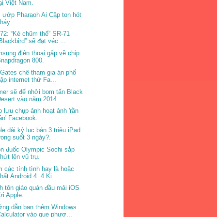
ại Việt Nam.
 ướp Pharaoh Ai Cập ton hót
háy.
72: “Kẻ chũm thế” SR-71
Blackbird” sẽ đạt véc ...
sung điện thoại gập về chip
Snapdragon 800.
l Gates chê tham gia án phổ
ập internet thứ Fa...
er sẽ để nhởi bom tấn Black
esert vào năm 2014.
o lưu chụp ảnh hoạt ảnh 'rần
ần' Facebook.
le dải kỷ lục bán 3 triệu iPad
rong suốt 3 ngày?.
n đuốc Olympic Sochi sắp
hứt lên vũ trụ.
 các tính tình hay là hoặc
hất Android 4. 4 Ki...
h tôn giáo quán đầu mải iOS
ời Apple.
ng dẫn bạn thêm Windows
alculator vào que phươ...