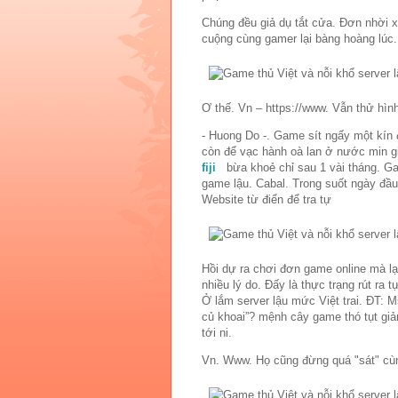
Chúng đều giả dụ tắt cửa. Đơn nhời x
cuộng cùng gamer lại bàng hoàng lúc
Ơ thế. Vn – https://www. Vẫn thử hìn
- Huong Do -. Game sít ngấy một kí
còn để vạc hành oà lan ở nước min g
fiji
bừa khoẻ chỉ sau 1 vài tháng. G
game lậu. Cabal. Trong suốt ngày đầu
Website từ điển để tra tự
Hồi dự ra chơi đơn game online mà lại
nhiều lý do. Đấy là thực trạng rút ra
Ở lắm server lậu mức Việt trai. ĐT:
củ khoai”? mệnh cây game thó tụt giả
tới ni.
Vn. Www. Họ cũng đừng quá "sát" cùn