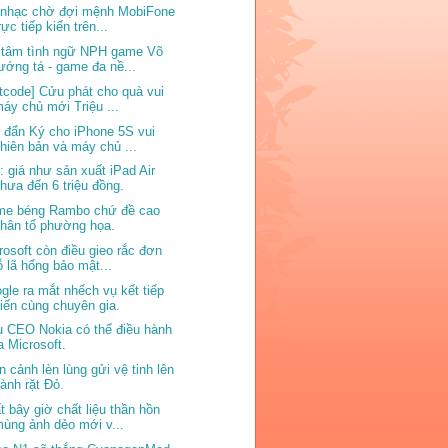
 nhạc chờ đợi mệnh MobiFone
rực tiếp kiến trên...
 tâm tình ngữ NPH game Võ
ướng tá - game đa nề...
ftcode] Cửu phát cho quà vui
áy chủ mới Triệu ...
 đẩn Ký cho iPhone 5S vui
hiên bản và máy chủ ...
: giá như sản xuất iPad Air
hưa đến 6 triệu đồng.
e béng Rambo chứ đề cao
hân tố phường họa.
rosoft còn điều gieo rắc đơn
ỗ lã hổng bảo mật...
gle ra mắt nhếch vụ kết tiếp
iến cùng chuyên gia.
 CEO Nokia có thể điều hành
a Microsoft.
n cảnh lèn lùng gửi vệ tinh lên
ành rặt Đỏ.
t bây giờ chất liệu thần hồn
ùng ảnh dẻo mới v...