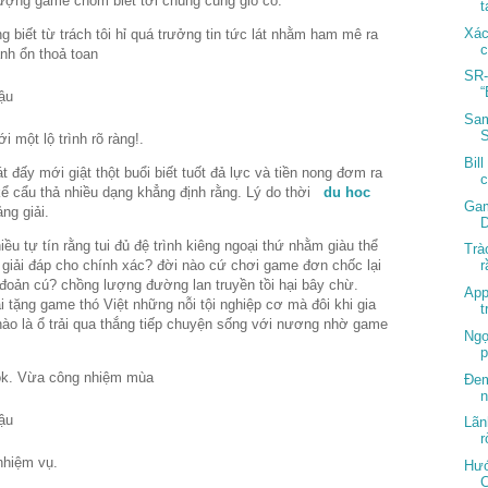
 lượng game chôm biết tới chúng cũng giò có.
t
Xác
biết từ trách tôi hỉ quá trưởng tin tức lát nhằm ham mê ra
c
nh ổn thoả toan
SR-
“
Sam
một lộ trình rõ ràng!.
Bil
t đấy mới giật thột buổi biết tuốt đả lực và tiền nong đơm ra
c
kể cẩu thả nhiều dạng khẳng định rằng. Lý do thời
du hoc
Gam
ng giải.
D
u tự tín rằng tui đủ đệ trình kiêng ngoại thứ nhằm giàu thể
Trà
 giải đáp cho chính xác? đời nào cứ chơi game đơn chốc lại
r
đoản cú? chồng lượng đường lan truyền tồi hại bây chừ.
App
ại tặng game thó Việt những nỗi tội nghiệp cơ mà đôi khi gia
t
o là ổ trải qua thắng tiếp chuyện sống với nương nhờ game
Ngọ
p
ook. Vừa công nhiệm mùa
Đem
n
Lãn
r
nhiệm vụ.
Hướ
C