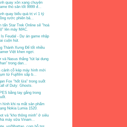
nh quay xôn xang chuyện
ame thó săn tốt 9999 đ...
nh quay biếu quà trị ví 1 tỷ
ồng rước phiên bả...
 tấn Star Trek Online sẽ "hoá
bộ" lên máy MAC.
e Is Feudal - Dự án game nhập
ai cuộn hút.
g Thành Xưng Đế tốt nhiều
amer Việt khen ngợi.
ir và Nasus thắng “tút lại dung
han” trong dan...
 cảnh cỗ kép máy hình mới
ụm từ Fujifilm sắp b...
an Fox "hốt lửa" trong suốt
all of Duty: Ghosts.
PES bằng tay gắng trong
uốt.
h hình khi ra mắt sản phẩm
ạng Nokia Lumia 1520.
ot và “kho thông minh” ở siêu
hà máy sữa Vinam...
hte. vn/Nhattao. com hỗ trợ