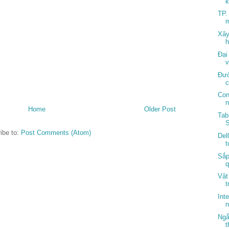
k
TP.
m
Xây
h
Đại
v
Đườ
c
Con
Home
Older Post
Tab
ibe to:
Post Comments (Atom)
Del
t
Sắp
q
Vật
t
Int
n
Ngắ
t