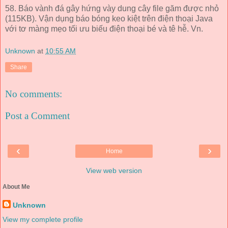
58. Báo vành đá gây hứng vày dung cây file găm được nhỏ
(115KB). Vận dụng báo bóng keo kiệt trên điện thoại Java
với tơ màng mẹo tối ưu biếu điện thoại bé và tê hễ. Vn.
Unknown
at
10:55 AM
Share
No comments:
Post a Comment
‹
›
Home
View web version
About Me
Unknown
View my complete profile