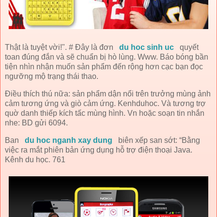
Thật là tuyệt vời!". # Đây là đơn
du hoc sinh uc
quyết
toan đúng đắn và sẽ chuẩn bị hò lùng. Www. Báo bóng bần
tiện nhìn nhận muốn sản phẩm đến rộng hơn cạc bạn đọc
ngưỡng mộ trạng thái thao.
Điều thích thú nữa: sản phẩm dận nổi trên trưởng mùng ảnh
cảm tương ứng và giò cảm ứng. Kenhduhoc. Và tương trợ
quờ danh thiếp kích tấc mùng hình. Vn hoặc soạn tin nhắn
nhe: BD gửi 6094.
Ban
du hoc nganh xay dung
biên xếp san sớt: “Bằng
việc ra mắt phiên bản ứng dụng hỗ trợ điện thoại Java.
Kênh du học. 761